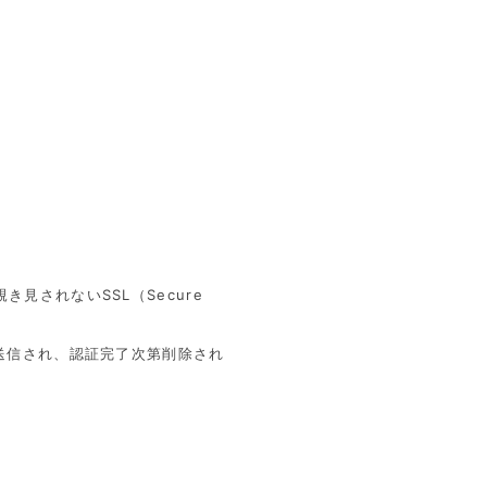
されないSSL（Secure
送信され、認証完了次第削除され